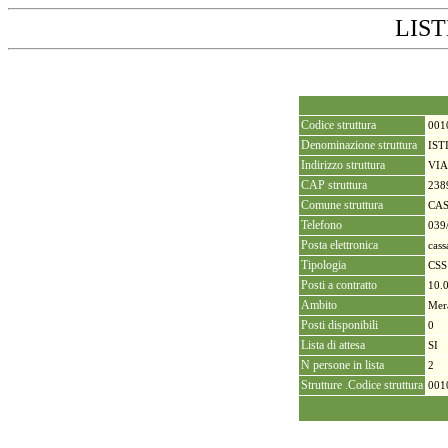
LIST
Codice struttura
001
Denominazione struttura
IST
Indirizzo struttura
VIA
CAP struttura
238
Comune struttura
CA
Telefono
039
Posta elettronica
cass
Tipologia
CSS
Posti a contratto
10.
Ambito
Mer
Posti disponibili
0
Lista di attesa
SI
N persone in lista
2
Strutture .Codice struttura
001